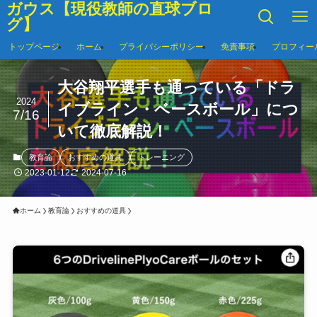
ガウス【現役教師の直球ブロ
グ】
トップページ
ホーム
プライバシーポリシー
免責事項
プロフィー
大谷翔平選手も通っている「ドラ
2024
イブライン・ベースボール」につ
7/16
いて徹底解説！
教育論
おすすめの道具
トレーニング
2023-01-12
2024-07-16
ホーム
教育論
おすすめの道具