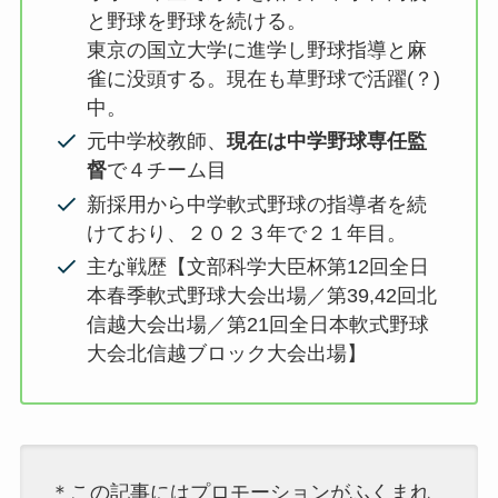
と野球を野球を続ける。
東京の国立大学に進学し野球指導と麻
雀に没頭する。現在も草野球で活躍(？)
中。
元中学校教師、
現在は中学野球専任監
督
で４チーム目
新採用から中学軟式野球の指導者を続
けており、２０２３年で２１年目。
主な戦歴【文部科学大臣杯第12回全日
本春季軟式野球大会出場／第39,42回北
信越大会出場／第21回全日本軟式野球
大会北信越ブロック大会出場】
＊この記事にはプロモーションがふくまれ