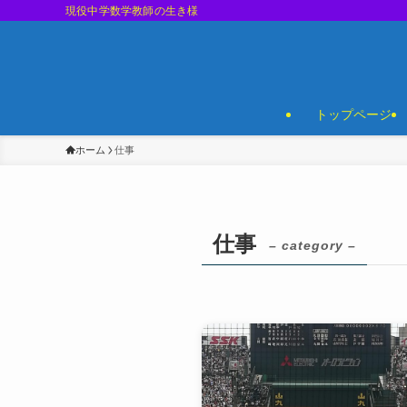
現役中学数学教師の生き様
トップページ
ホーム
仕事
仕事
– category –