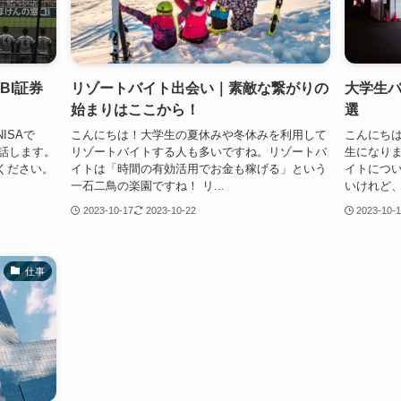
BI証券
リゾートバイト出会い｜素敵な繋がりの
大学生
始まりはここから！
選
ISAで
こんにちは！大学生の夏休みや冬休みを利用して
こんにち
お話します。
リゾートバイトする人も多いですね。リゾートバ
生になり
ください。
イトは「時間の有効活用でお金も稼げる」という
イトについ
一石二鳥の楽園ですね！ リ...
いけれど、
2023-10-17
2023-10-22
2023-10-
仕事